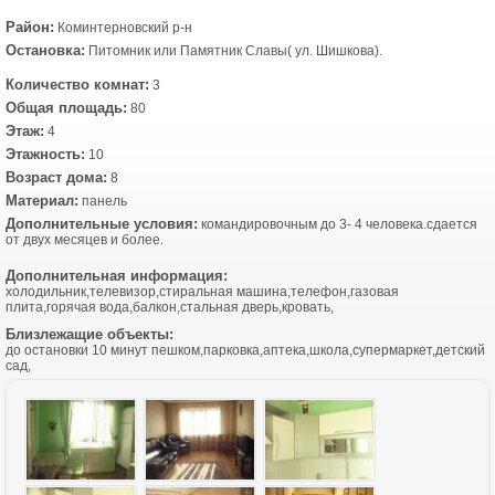
Район:
Коминтерновский р-н
Остановка:
Питомник или Памятник Славы( ул. Шишкова).
Количество комнат:
3
Общая площадь:
80
Этаж:
4
Этажность:
10
Возраст дома:
8
Материал:
панель
Дополнительные условия:
командировочным до 3- 4 человека.сдается
от двух месяцев и более.
Дополнительная информация:
холодильник,телевизор,стиральная машина,телефон,газовая
плита,горячая вода,балкон,стальная дверь,кровать,
Близлежащие объекты:
до остановки 10 минут пешком,парковка,аптека,школа,супермаркет,детский
сад,