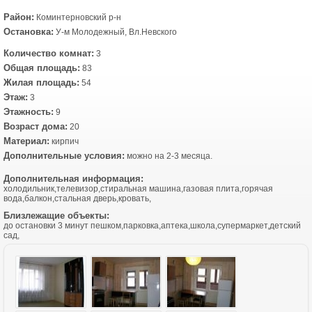
Район:
Коминтерновский р-н
Остановка:
У-м Молодежный, Вл.Невского
Количество комнат:
3
Общая площадь:
83
Жилая площадь:
54
Этаж:
3
Этажность:
9
Возраст дома:
20
Материал:
кирпич
Дополнительные условия:
можно на 2-3 месяца.
Дополнительная информация:
холодильник,телевизор,стиральная машина,газовая плита,горячая
вода,балкон,стальная дверь,кровать,
Близлежащие объекты:
до остановки 3 минут пешком,парковка,аптека,школа,супермаркет,детский
сад,