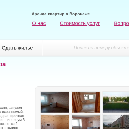
Аренда квартир в Воронеже
О нас
Стоимость услуг
Вопро
Сдать жильё
Поиск по номеру объекта
ра
ухня, санузел
ор охраняемый.
ходная прочная
хне- линолеум.В
остаются 2
рк, стадион