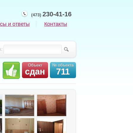
230-41-16
(473)
сы и ответы
Контакты
:
Объект
№ объекта
сдан
711