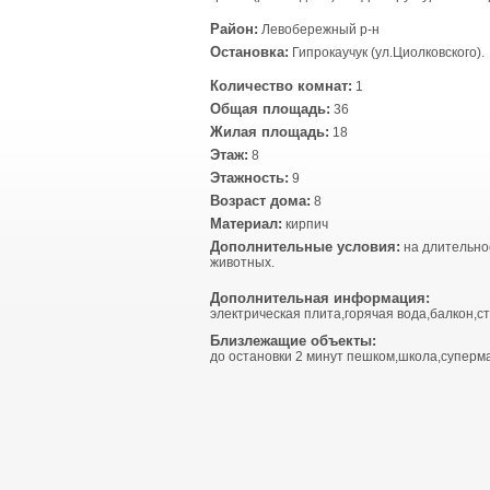
Район:
Левобережный р-н
Остановка:
Гипрокаучук (ул.Циолковского).
Количество комнат:
1
Общая площадь:
36
Жилая площадь:
18
Этаж:
8
Этажность:
9
Возраст дома:
8
Материал:
кирпич
Дополнительные условия:
на длительно
животных.
Дополнительная информация:
электрическая плита,горячая вода,балкон,с
Близлежащие объекты:
до остановки 2 минут пешком,школа,суперма