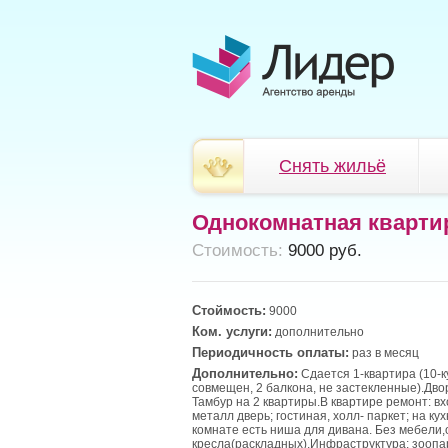
Снять жильё
Однокомнатная кварти
Cтоимость:
9000 руб.
Стоймость:
9000
Ком. услуги:
дополнительно
Периодичность оплаты:
раз в месяц
Дополнительно:
Сдается 1-квартира (10-к
совмещен, 2 балкона, не застекленные).Дв
Тамбур на 2 квартиры.В квартире ремонт: в
металл дверь; гостиная, холл- паркет; на ку
комнате есть ниша для дивана. Без мебели,
кресла(раскладных).Инфраструктура: зоопа