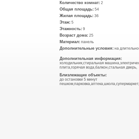
Количество комнат:
2
Общая площадь:
54
Жилая площадь:
36
Этаж:
5
Этажность:
9
Возраст дома:
25
Материал:
панель
Дополнительные условия:
на длительно
Дополнительная информация:
холодильник,стиральная машина,электриче
плита,горячая вода,балкон,стальная дверь,
Близлежащие объекты:
до остановки 5 минут
пешком,парковка,аптека,школа,супермаркет