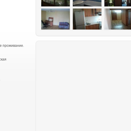
е проживание.
ская
,