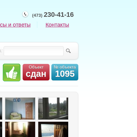
230-41-16
(473)
сы и ответы
Контакты
:
Объект
№ объекта
сдан
1095