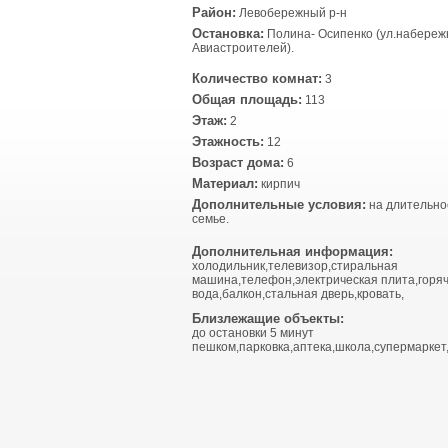
Район:
Левобережный р-н
Остановка:
Полина- Осипенко (ул.набереж
Авиастроителей).
Количество комнат:
3
Общая площадь:
113
Этаж:
2
Этажность:
12
Возраст дома:
6
Материал:
кирпич
Дополнительные условия:
на длительно
семье.
Дополнительная информация:
холодильник,телевизор,стиральная
машина,телефон,электрическая плита,горя
вода,балкон,стальная дверь,кровать,
Близлежащие объекты:
до остановки 5 минут
пешком,парковка,аптека,школа,супермаркет,