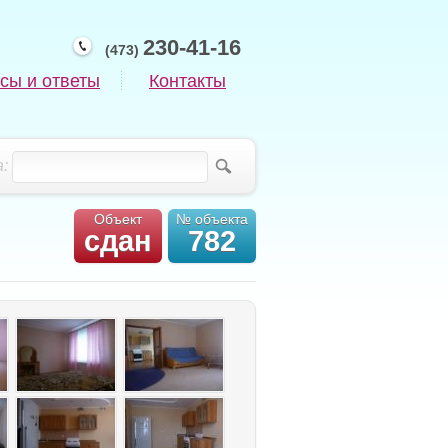
230-41-16
(473)
сы и ответы
Контакты
:
Объект
№ объекта
сдан
782