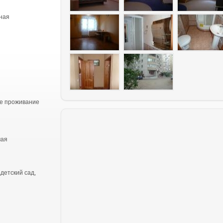
ная
е проживание
чая
детский сад,