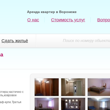
Аренда квартир в Воронеже
О нас
Стоимость услуг
Вопро
Сдать жильё
Поиск по номеру объекта
ра
ртира,частично с
ль,ковровое
аф-купе.Третья