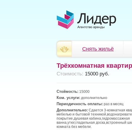
Снять жильё
Трёхкомнатная кварти
Cтоимость:
15000 руб.
Стоймость:
15000
Ком. услуги:
дополнительно
Периодичность оплаты:
раз в месяц
Дополнительно:
Сдается 3-комнатная ква
мебелью и бытовой техникой,водонагревате
покрытие.душевая кабина,гидромассажная
ванна,утюг,гладильная доска,встроенный шк
комната без мебели.