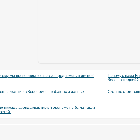
чему мы проверяем все новые предложения лично?
Почему с нами Вы
более выгодней?
енда квартир в Воронеже — в фактах и данных.
Сколько стоит сн
ё никогда аренда квартир в Воронеже не была такой
остой.