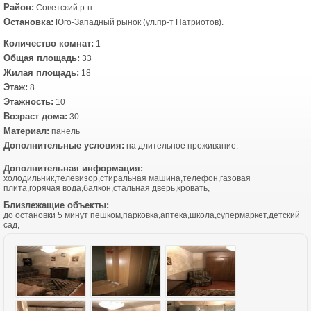
Район:
Советский р-н
Остановка:
Юго-Западный рынок (ул.пр-т Патриотов).
Количество комнат:
1
Общая площадь:
33
Жилая площадь:
18
Этаж:
8
Этажность:
10
Возраст дома:
30
Материал:
панель
Дополнительные условия:
на длительное проживание.
Дополнительная информация:
холодильник,телевизор,стиральная машина,телефон,газовая
плита,горячая вода,балкон,стальная дверь,кровать,
Близлежащие объекты:
до остановки 5 минут пешком,парковка,аптека,школа,супермаркет,детский
сад,