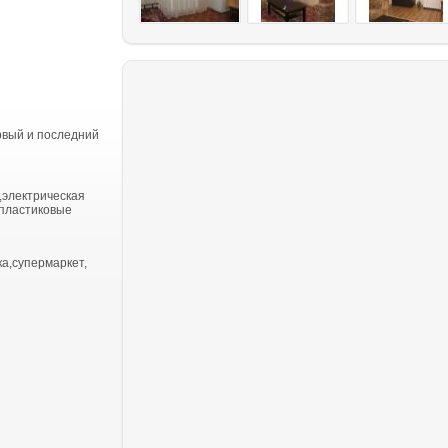
рвый и последний
,электрическая
,пластиковые
ка,супермаркет,