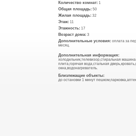
Количество комнат:
1
Общая площадь:
50
Жилая площадь:
32
Этаж:
11
Этажность:
17
Возраст дома:
3
Дополнительные условия:
оплата за пе
месяц.
Дополнительная информация:
холодильник,телевизор,стиральная машина
плита,горячая вода,стальная дверь,кровать
окна,водонагреватель.
Близлежащие объекты:
до остановки 1 минут пешком,парковка,апте