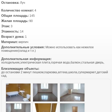
Остановка:
Луч
Количество комнат:
4
Общая площадь:
145
Жилая площадь:
90
Этаж:
3
Этажность:
14
Возраст дома:
1
Материал:
кирпич
Дополнительные условия:
Можно использовать как нежилое
помещение(склад и т.п.)
Дополнительная информация:
холодильник,электрическая плита,горячая вода,балкон,стальная дверь,
Близлежащие объекты:
до остановки 2 минут пешком,парковка,аптека,школа,супермаркет,детский
сад,