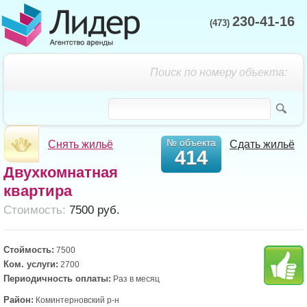
230-41-16
(473)
Поиск по номеру объекта:
№ объекта
Снять жильё
Сдать жильё
414
Двухкомнатная
квартира
Cтоимость:
7500 руб.
Стоймость:
7500
Ком. услуги:
2700
Периодичность оплаты:
Раз в месяц
Район:
Коминтерновский р-н