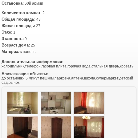
Остановка:
60й армии
Количество комнат:
2
Общая площадь:
43
Жилая площадь:
27
Этаж:
1
Этажность:
9
Возраст дома:
25
Материал:
панель
Дополнительная информация:
холодильник,телефон,газовая плита,горячая вода,стальная дверь,кровать,
Близлежащие объекты:
до остановки 5 минут пешком,парковка,аптека,школа,супермаркет,детский
сад,рынок.