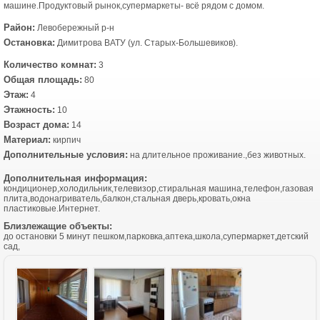
машине.Продуктовый рынок,супермаркеты- всё рядом с домом.
Район:
Левобережный р-н
Остановка:
Димитрова ВАТУ (ул. Старых-Большевиков).
Количество комнат:
3
Общая площадь:
80
Этаж:
4
Этажность:
10
Возраст дома:
14
Материал:
кирпич
Дополнительные условия:
на длительное проживание.,без животных.
Дополнительная информация:
кондиционер,холодильник,телевизор,стиральная машина,телефон,газовая
плита,водонагриватель,балкон,стальная дверь,кровать,окна
пластиковые.Интернет.
Близлежащие объекты:
до остановки 5 минут пешком,парковка,аптека,школа,супермаркет,детский
сад,