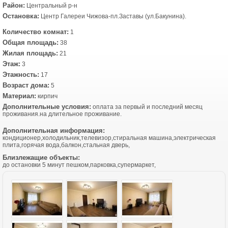
Район:
Центральный р-н
Остановка:
Центр Галереи Чижова-пл.Заставы (ул.Бакунина).
Количество комнат:
1
Общая площадь:
38
Жилая площадь:
21
Этаж:
3
Этажность:
17
Возраст дома:
5
Материал:
кирпич
Дополнительные условия:
оплата за первый и последний месяц
проживания.на длительное проживание.
Дополнительная информация:
кондиционер,холодильник,телевизор,стиральная машина,электрическая
плита,горячая вода,балкон,стальная дверь,
Близлежащие объекты:
до остановки 5 минут пешком,парковка,супермаркет,