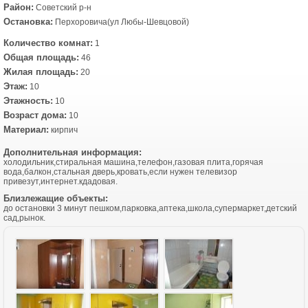
Район:
Советский р-н
Остановка:
Перхоровича(ул Любы-Шевцовой)
Количество комнат:
1
Общая площадь:
46
Жилая площадь:
20
Этаж:
10
Этажность:
10
Возраст дома:
10
Материал:
кирпич
Дополнительная информация:
холодильник,стиральная машина,телефон,газовая плита,горячая
вода,балкон,стальная дверь,кровать,если нужен телевизор
привезут,интернет.кдадовая.
Близлежащие объекты:
до остановки 3 минут пешком,парковка,аптека,школа,супермаркет,детский
сад,рынок.