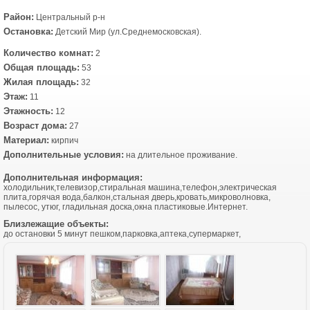
Район:
Центральный р-н
Остановка:
Детский Мир (ул.Среднемосковская).
Количество комнат:
2
Общая площадь:
53
Жилая площадь:
32
Этаж:
11
Этажность:
12
Возраст дома:
27
Материал:
кирпич
Дополнительные условия:
на длительное проживание.
Дополнительная информация:
холодильник,телевизор,стиральная машина,телефон,электрическая
плита,горячая вода,балкон,стальная дверь,кровать,микроволновка,
пылесос, утюг, гладильная доска,окна пластиковые.Интернет.
Близлежащие объекты:
до остановки 5 минут пешком,парковка,аптека,супермаркет,