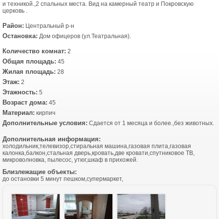
и техникой.,2 спальных места. Вид на камерный театр и Покровскую
церковь .
Район:
Центральный р-н
Остановка:
Дом офицеров (ул.Театральная).
Количество комнат:
2
Общая площадь:
45
Жилая площадь:
28
Этаж:
2
Этажность:
5
Возраст дома:
45
Материал:
кирпич
Дополнительные условия:
Сдается от 1 месяца и более.,без животных.
Дополнительная информация:
холодильник,телевизор,стиральная машина,газовая плита,газовая
калонка,балкон,стальная дверь,кровать,две кровати,спутниковое ТВ,
микроволновка, пылесос, утюг,шкаф в прихожей.
Близлежащие объекты:
до остановки 5 минут пешком,супермаркет,