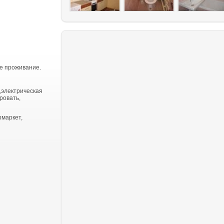
е проживание.
,электрическая
ровать,
рмаркет,