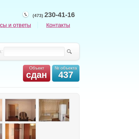
230-41-16
(473)
сы и ответы
Контакты
:
Объект
№ объекта
сдан
437