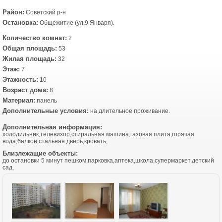
Район:
Советский р-н
Остановка:
Общежитие (ул.9 Января).
Количество комнат:
2
Общая площадь:
53
Жилая площадь:
32
Этаж:
7
Этажность:
10
Возраст дома:
8
Материал:
панель
Дополнительные условия:
на длительное проживание.
Дополнительная информация:
холодильник,телевизор,стиральная машина,газовая плита,горячая
вода,балкон,стальная дверь,кровать,
Близлежащие объекты:
до остановки 5 минут пешком,парковка,аптека,школа,супермаркет,детский
сад,