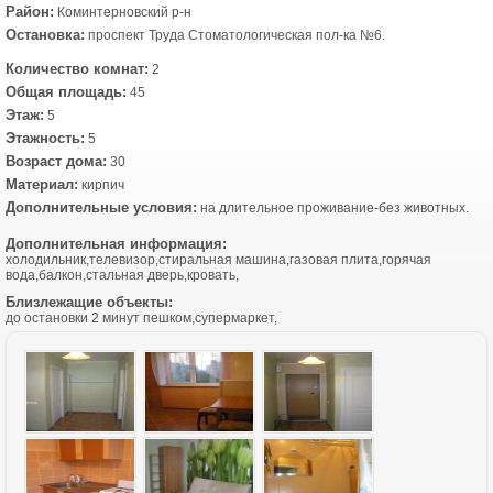
Район:
Коминтерновский р-н
Остановка:
проспект Труда Стоматологическая пол-ка №6.
Количество комнат:
2
Общая площадь:
45
Этаж:
5
Этажность:
5
Возраст дома:
30
Материал:
кирпич
Дополнительные условия:
на длительное проживание-без животных.
Дополнительная информация:
холодильник,телевизор,стиральная машина,газовая плита,горячая
вода,балкон,стальная дверь,кровать,
Близлежащие объекты:
до остановки 2 минут пешком,супермаркет,