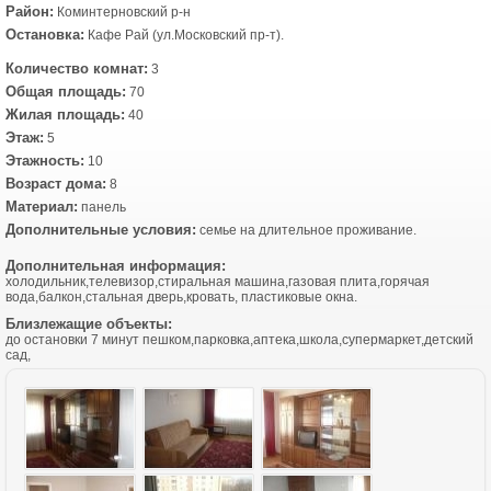
Район:
Коминтерновский р-н
Остановка:
Кафе Рай (ул.Московский пр-т).
Количество комнат:
3
Общая площадь:
70
Жилая площадь:
40
Этаж:
5
Этажность:
10
Возраст дома:
8
Материал:
панель
Дополнительные условия:
семье на длительное проживание.
Дополнительная информация:
холодильник,телевизор,стиральная машина,газовая плита,горячая
вода,балкон,стальная дверь,кровать, пластиковые окна.
Близлежащие объекты:
до остановки 7 минут пешком,парковка,аптека,школа,супермаркет,детский
сад,