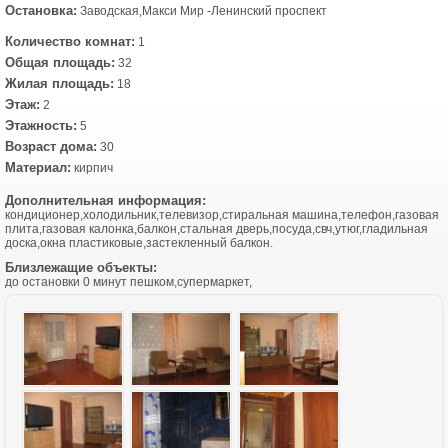
Остановка:
Заводская,Макси Мир -Ленинский проспект
Количество комнат:
1
Общая площадь:
32
Жилая площадь:
18
Этаж:
2
Этажность:
5
Возраст дома:
30
Материал:
кирпич
Дополнительная информация:
кондиционер,холодильник,телевизор,стиральная машина,телефон,газовая
плита,газовая калонка,балкон,стальная дверь,посуда,свч,утюг,гладильная
доска,окна пластиковые,застекленный балкон.
Близлежащие объекты:
до остановки 0 минут пешком,супермаркет,