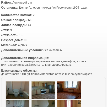
Район:
Ленинский р-н
Остановка:
Центр Галерея Чижова (ул.Революции 1905 года).
Количество комнат:
2
Общая площадь:
66
Жилая площадь:
44
Этаж:
9
Этажность:
16
Возраст дома:
10
Материал:
кирпич
Дополнительные условия:
без животных.
Дополнительная информация:
холодильник,телевизор,стиральная машина,телефон,газовая
плита,горячая вода,балкон,стальная дверь,кровать,
Близлежащие объекты:
до остановки 5 минут пешком,парковка,аптека,школа,супермаркет,