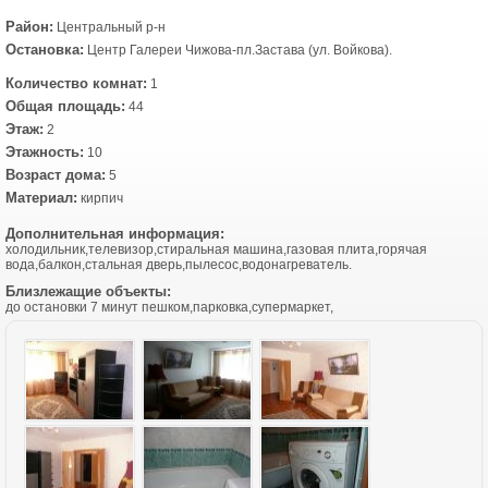
Район:
Центральный р-н
Остановка:
Центр Галереи Чижова-пл.Застава (ул. Войкова).
Количество комнат:
1
Общая площадь:
44
Этаж:
2
Этажность:
10
Возраст дома:
5
Материал:
кирпич
Дополнительная информация:
холодильник,телевизор,стиральная машина,газовая плита,горячая
вода,балкон,стальная дверь,пылесос,водонагреватель.
Близлежащие объекты:
до остановки 7 минут пешком,парковка,супермаркет,