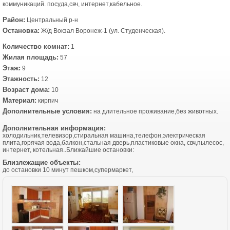
коммуникаций. посуда,свч, интернет,кабельное.
Район:
Центральный р-н
Остановка:
Ж/д Вокзал Воронеж-1 (ул. Студенческая).
Количество комнат:
1
Жилая площадь:
57
Этаж:
9
Этажность:
12
Возраст дома:
10
Материал:
кирпич
Дополнительные условия:
на длительное проживание,без животных.
Дополнительная информация:
холодильник,телевизор,стиральная машина,телефон,электрическая
плита,горячая вода,балкон,стальная дверь,пластиковые окна, свч,пылесос,
интернет, котельная..Ближайшие остановки:
Близлежащие объекты:
до остановки 10 минут пешком,супермаркет,