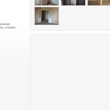
тальная
ол, стулья)
,