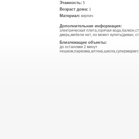
Этажность:
5
Возраст дома:
1
Материал:
кирпич
Дополнительная информация:
электрическая плита,горячая вода,балкон,с
дверь,мебели нет, но можнт купить(диван, ст
Близлежащие объекты:
до остановки 2 минут
пешком,парковка,аптека,школа,супермаркет