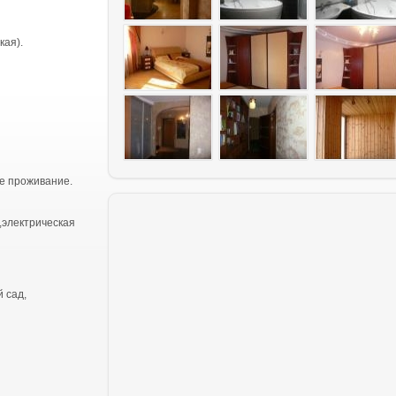
кая).
е проживание.
,электрическая
 сад,