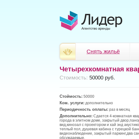
Снять жильё
Четырехкомнатная ква
Cтоимость:
50000 руб.
Стоймость:
50000
Ком. услуги:
дополнительно
Периодичность оплаты:
раз в месяц
Дополнительно:
Сдается 4-комнатная ква
города в элитном доме, закрытый двор,пан
вид,кинозал с проектором и хай энд акустико
теплый пол, душевая кабина с турецкой бан
видеонаблюдение, закрытый паркинг,два са
обсуждаемые.