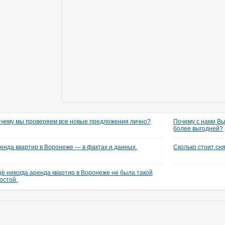
чему мы проверяем все новые предложения лично?
Почему с нами Вы
более выгодней?
енда квартир в Воронеже — в фактах и данных.
Сколько стоит сн
ё никогда аренда квартир в Воронеже не была такой
остой.