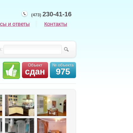
230-41-16
(473)
сы и ответы
Контакты
:
Объект
№ объекта
сдан
975