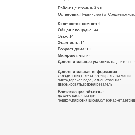
Район:
Центральный р-н
Остановка:
Пушкинская (ул.Среднемосковс
Количество комнат:
4
Общая площадь:
144
Этаж:
14
Этажность:
15
Возраст дома:
10
Материал:
кирпич
Дополнительные условия:
на длительно
Дополнительная информация:
холодильник,телевизор,стиральная машина
плита,горячая вода,балкон,стальная
дверь,кровать,водонагреватель.
Близлежащие объекты:
до остановки 5 минут
пешком,парковка,школа,супермаркет,детский