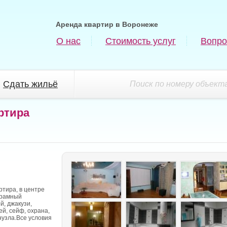
Аренда квартир в Воронеже
О нас
Стоимость услуг
Вопро
Сдать жильё
Поиск по номеру объекта
ртира
ртира, в центре
орамный
й, джакузи,
ей, сейф, охрана,
нузла.Все условия