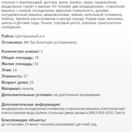
спальня с перегородкой, детская, кухня, балкон, эркер, гардеробная,
раздельные туалет и ванная. Из техники: два кондиционера, стиральная
машина с сушкой, холодильник, варочная поверхность, духовка,
посудомоечная машина, микроволновка, чайник, небольшой телевизор,
бойлер. Удобное расположение в центре города. Рядом парк, магазины,
школы и детские сады. Рынок, торговый центр, хорошее транспортное
сообщение.
Район:
Центральный р-н
Остановка:
ЖК Три Богатыря (ул.Бакунина).
Количество комнат:
2
Общая площадь:
76
Жилая площадь:
32
Этаж:
14
Этажность:
17
Возраст дома:
25
Материал:
панель
Дополнительные условия:
на длительное проживание.
Дополнительная информация:
кондиционер,холодильник,телевизор,стиральная машина,электрическая
плита,горячая вода,балкон,стальная дверь,кровать,8903-656-9241 Грета.
Близлежащие объекты:
до остановки 10 минут пешком,супермаркет,детский сад,