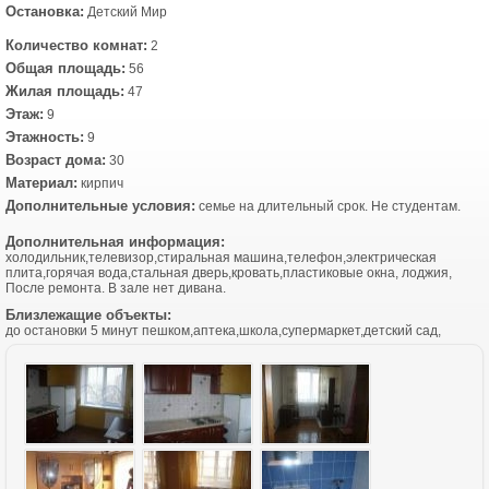
Остановка:
Детский Мир
Количество комнат:
2
Общая площадь:
56
Жилая площадь:
47
Этаж:
9
Этажность:
9
Возраст дома:
30
Материал:
кирпич
Дополнительные условия:
семье на длительный срок. Не студентам.
Дополнительная информация:
холодильник,телевизор,стиральная машина,телефон,электрическая
плита,горячая вода,стальная дверь,кровать,пластиковые окна, лоджия,
После ремонта. В зале нет дивана.
Близлежащие объекты:
до остановки 5 минут пешком,аптека,школа,супермаркет,детский сад,