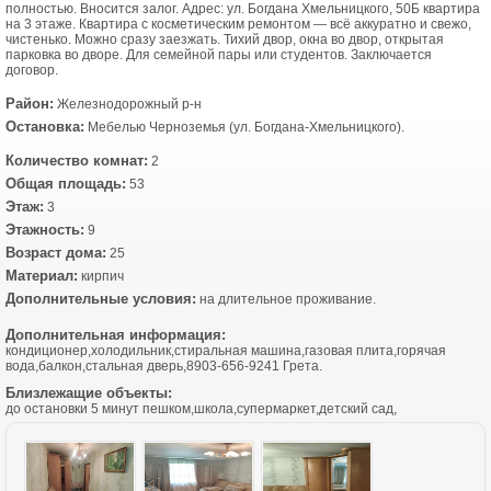
полностью. Вносится залог. Адрес: ул. Богдана Хмельницкого, 50Б квартира
на 3 этаже. Квартира с косметическим ремонтом — всё аккуратно и свежо,
чистенько. Можно сразу заезжать. Тихий двор, окна во двор, открытая
парковка во дворе. Для семейной пары или студентов. Заключается
договор.
Район:
Железнодорожный р-н
Остановка:
Мебелью Черноземья (ул. Богдана-Хмельницкого).
Количество комнат:
2
Общая площадь:
53
Этаж:
3
Этажность:
9
Возраст дома:
25
Материал:
кирпич
Дополнительные условия:
на длительное проживание.
Дополнительная информация:
кондиционер,холодильник,стиральная машина,газовая плита,горячая
вода,балкон,стальная дверь,8903-656-9241 Грета.
Близлежащие объекты:
до остановки 5 минут пешком,школа,супермаркет,детский сад,