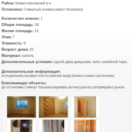
Район:
Коминтерновский р-н
Остановка:
Северный универсам(ул Лизюкова)
Количество комнат:
1
Общая площадь:
38
Жилая площадь:
19
Этаж:
7
Этажность:
9
Возраст дома:
20
Материал:
панель
Дополнительные условия:
одной-двум девушкам, либо семейной паре.
Дополнительная информация:
холодильник,газовая плита,горячая вода,балкон,новая сантехника
Близлежащие объекты:
до остановки 3 минут пешком,парковка,аптека,школа,супермаркет,рынок.