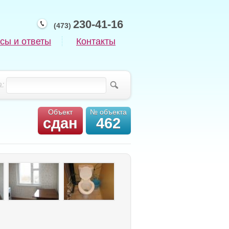
230-41-16
(473)
сы и ответы
Контакты
:
Объект
№ объекта
сдан
462