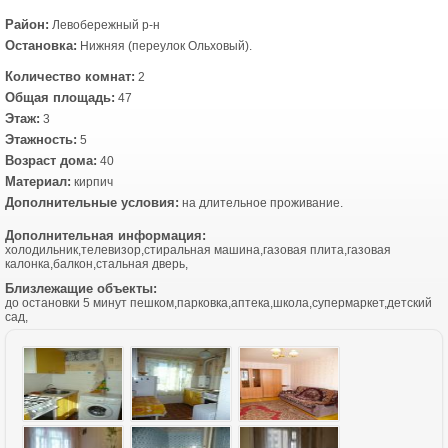
Район:
Левобережный р-н
Остановка:
Нижняя (переулок Ольховый).
Количество комнат:
2
Общая площадь:
47
Этаж:
3
Этажность:
5
Возраст дома:
40
Материал:
кирпич
Дополнительные условия:
на длительное проживание.
Дополнительная информация:
холодильник,телевизор,стиральная машина,газовая плита,газовая
калонка,балкон,стальная дверь,
Близлежащие объекты:
до остановки 5 минут пешком,парковка,аптека,школа,супермаркет,детский
сад,