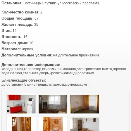
Остановка:
Гостиница Спутник (ул.Московский проспект).
Количество комнат:
2
Общая площадь:
67
Жилая площадь:
35
Этаж:
12
Этажность:
16
Возраст дома:
10
Материал:
кирпич
Дополнительные условия:
на длительное проживание.
Дополнительная информация:
холодильник,телевизор,стиральная машина,электрическая плита,горячая
вода,балкон,стальная дверь,кровать,командировочным.
Близлежащие объекты:
до остановки 5 минут пешком,парковка,супермаркет,