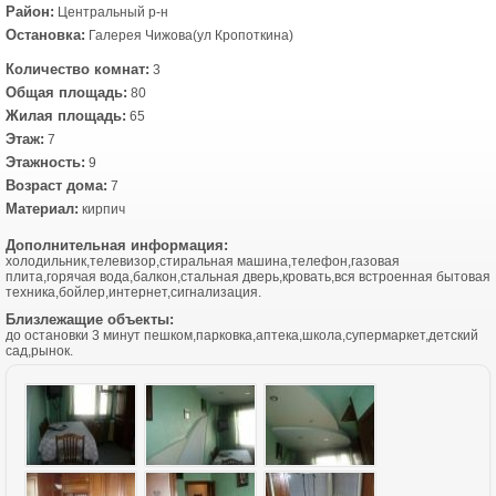
Район:
Центральный р-н
Остановка:
Галерея Чижова(ул Кропоткина)
Количество комнат:
3
Общая площадь:
80
Жилая площадь:
65
Этаж:
7
Этажность:
9
Возраст дома:
7
Материал:
кирпич
Дополнительная информация:
холодильник,телевизор,стиральная машина,телефон,газовая
плита,горячая вода,балкон,стальная дверь,кровать,вся встроенная бытовая
техника,бойлер,интернет,сигнализация.
Близлежащие объекты:
до остановки 3 минут пешком,парковка,аптека,школа,супермаркет,детский
сад,рынок.