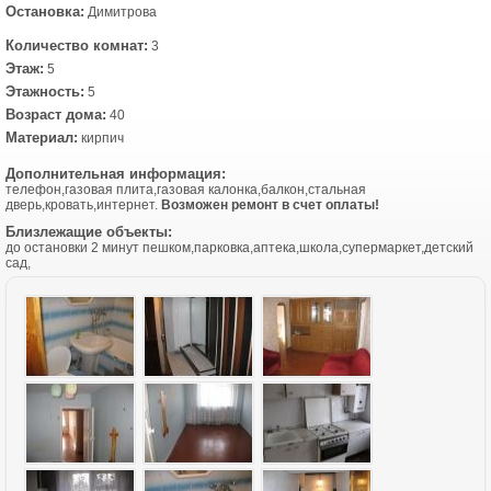
Остановка:
Димитрова
Количество комнат:
3
Этаж:
5
Этажность:
5
Возраст дома:
40
Материал:
кирпич
Дополнительная информация:
телефон,газовая плита,газовая калонка,балкон,стальная
дверь,кровать,интернет.
Возможен ремонт в счет оплаты!
Близлежащие объекты:
до остановки 2 минут пешком,парковка,аптека,школа,супермаркет,детский
сад,