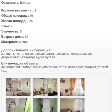
Остановка:
Вокзал
Количество комнат:
2
Общая площадь:
46
Жилая площадь:
26
Этаж:
2
Этажность:
5
Возраст дома:
60
Материал:
кирпич
Дополнительная информация:
холодильник,телефон,газовая плита,газовая калонка,стальная
дверь,кровать,Квартира будет пустая.
Близлежащие объекты:
до остановки 5 минут пешком,парковка,аптека,школа,супермаркет,детский
сад,