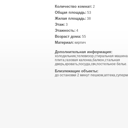
Количество комнат:
2
Общая площадь:
53
Жилая площадь:
38
Этаж:
3
Этажность:
4
Возраст дома:
55
Материал:
кирпич
Дополнительная информация:
холодильник,телевизор,стиральная машина
плита,газовая калонка,балкон,стальная
дверь,кровать,посуда,свч,постельное белье.
Близлежащие объекты:
до остановки 2 минут пешком,аптека,суперм