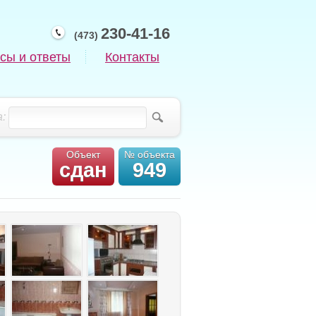
230-41-16
(473)
сы и ответы
Контакты
:
Объект
№ объекта
сдан
949