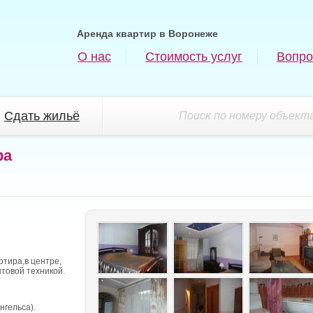
Аренда квартир в Воронеже
О нас
Стоимость услуг
Вопро
Сдать жильё
Поиск по номеру объекта
ра
ртира,в центре,
товой техникой.
нгельса).