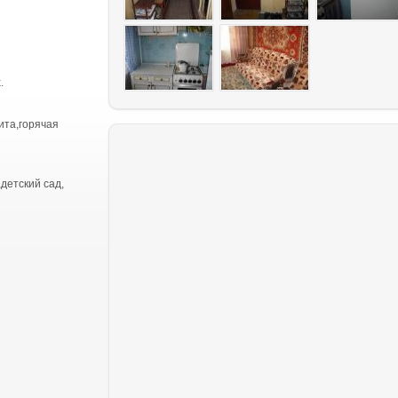
.
ита,горячая
детский сад,