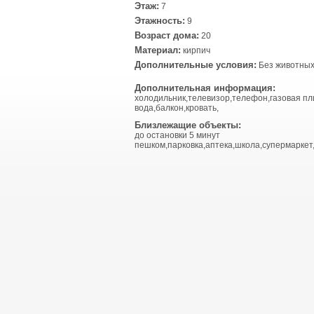
Этаж:
7
Этажность:
9
Возраст дома:
20
Материал:
кирпич
Дополнительные условия:
Без животных
Дополнительная информация:
холодильник,телевизор,телефон,газовая пл
вода,балкон,кровать,
Близлежащие объекты:
до остановки 5 минут
пешком,парковка,аптека,школа,супермаркет,