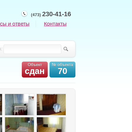
230-41-16
(473)
сы и ответы
Контакты
:
Объект
№ объекта
сдан
70