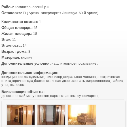
Район:
Коминтерновский р-н
Остановка:
Т.Ц Арена -гипермаркет Линия(ул. 60-й Армии).
Количество комнат:
1
Общая площадь:
45
Жилая площадь:
18
Этаж:
11
Этажность:
14
Возраст дома:
8
Материал:
кирпич
Дополнительные условия:
на длительное проживание .
Дополнительная информация:
кондиционер,холодильник,телевизор,стиральная машина,электрическая
плита,горячая вода,балкон,стальная дверь,кровать,микроволновка, чайник,
утюг, пылесос.
Близлежащие объекты:
до остановки 5 минут пешком,парковка,аптека,супермаркет,