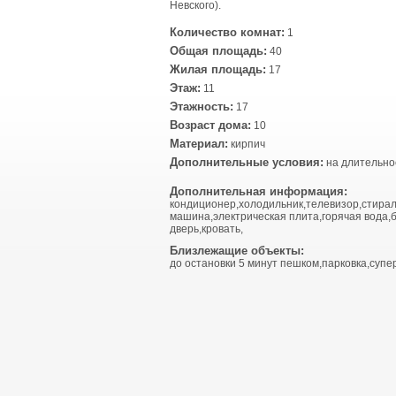
Невского).
Количество комнат:
1
Общая площадь:
40
Жилая площадь:
17
Этаж:
11
Этажность:
17
Возраст дома:
10
Материал:
кирпич
Дополнительные условия:
на длительно
Дополнительная информация:
кондиционер,холодильник,телевизор,стира
машина,электрическая плита,горячая вода,
дверь,кровать,
Близлежащие объекты:
до остановки 5 минут пешком,парковка,супе