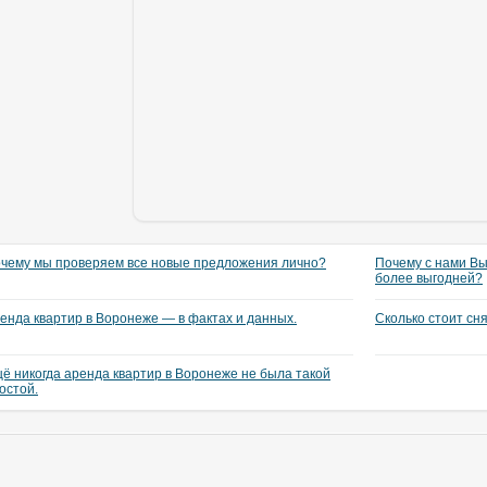
чему мы проверяем все новые предложения лично?
Почему с нами Вы
более выгодней?
енда квартир в Воронеже — в фактах и данных.
Сколько стоит сн
ё никогда аренда квартир в Воронеже не была такой
остой.