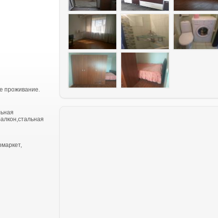
е проживание.
льная
балкон,стальная
рмаркет,