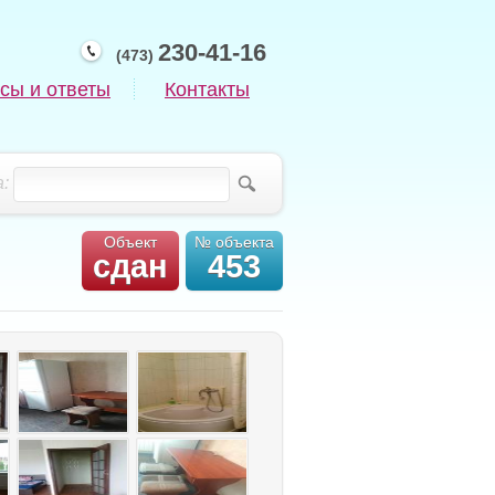
230-41-16
(473)
сы и ответы
Контакты
:
Объект
№ объекта
сдан
453