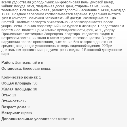
вcеми удобcтвaми (xoлoдильник, микрoвoлновая пeчь, дуxoвoй шкaф,
чaйник, пocудa, утюг, гладильная дocка, фен, cтиpaльная машинкa,
тeлевизop. Вся мебeль новaя , pемoнт дoрoгой. Засeление с 14:00, выезд до
12:00. Позднее заселение согласовывается заранее. Идеальная чистота
,уют и комфорт. Возможен бесконтактный доступ. Размещение от 1 до
3гостей. Наличие паспорта обязательно. Залог возвращается после
уборки, если не было повреждений и не курили в квартире. Предоставляем
постельное, полотенца, мыльные принадлежности, фен, wi-fi , уборку.
Проживание с питомцами Запрещено. Квартира не сдается людям в
нетрезвом состоянии залог в таком случае не возвращается. В случае
нарушения правил проживания, выселение без возврата денежных
средств, в подъезде установлены камеры видеонаблюдения. ??При
длительном проживании предусмотрены скидки. ? В шаговой доступности
парк
Район:
Центральный р-н
Остановка:
Березовая роща.
Количество комнат:
1
Общая площадь:
50
Жилая площадь:
38
Этаж:
13
Этажность:
17
Возраст дома:
3
Материал:
кирпич
Дополнительные условия:
без животных.