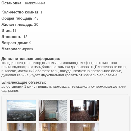
Остановка:
Поликлиника
Количество комнат:
1
Общая площадь:
48
Жилая площадь:
20
Этаж:
11
Этажность:
13
Возраст дома:
9
Материал:
кирпич
Дополнительная информация:
холодильник,телевизор,стиральная машина,телефон,электрическая
плита,водонагриватель,балкон,стальная дверь,кровать,Пластиковые окна,
пылесос, масляный обогреватель, посуда, возможно постельное белье,
душевая кабина, будет двухспальная кровать от Мебель Черноземья.
Близлежащие объекты:
до остановки 1 минут пешком,парковка,аптека,школа,супермаркет,детский
сад,рынок.