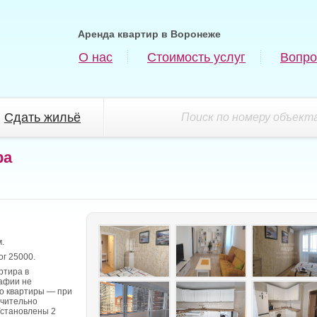
Аренда квартир в Воронеже
О нас
Стоимость услуг
Вопро
Сдать жильё
Поиск по номеру объекта
ра
.
ог 25000.
ртира в
рафии не
о квартиры — при
ачительно
Установлены 2