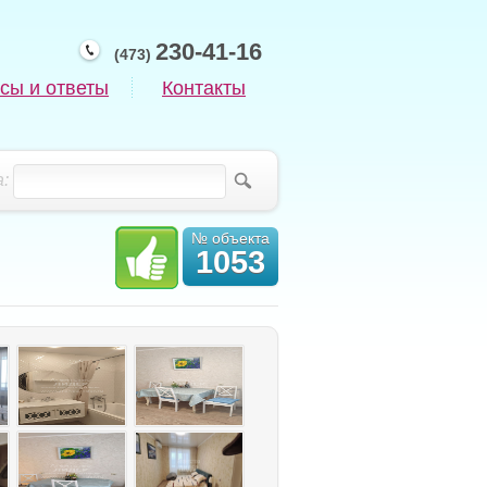
230-41-16
(473)
сы и ответы
Контакты
:
№ объекта
1053