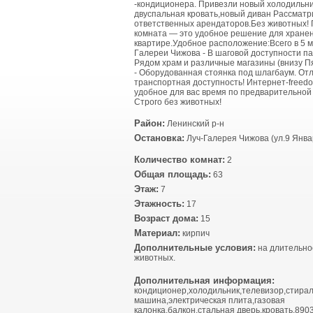
-кондиционера. Привезли новый холодильни
двуспальная кровать,новый диван Рассмат
ответственных арендаторов.Без животных!
комната — это удобное решение для хране
квартире.Удoбнoе paспoлoжение:Всегo в 5 м
Гaлeрeи Чижoвa - В шаговой доступности па
Рядом храм и различные магазины (внизу Пя
- Оборудованная стоянка под шлагбаум. От
транспортная доступность! Интернет-freed
удобное для вас время по предварительной
Строго без животных!
Район:
Ленинский р-н
Остановка:
Луч-Галерея Чижова (ул.9 Янва
Количество комнат:
2
Общая площадь:
63
Этаж:
7
Этажность:
17
Возраст дома:
15
Материал:
кирпич
Дополнительные условия:
на длительно
животных.
Дополнительная информация:
кондиционер,холодильник,телевизор,стира
машина,электрическая плита,газовая
калонка,балкон,стальная дверь,кровать,890