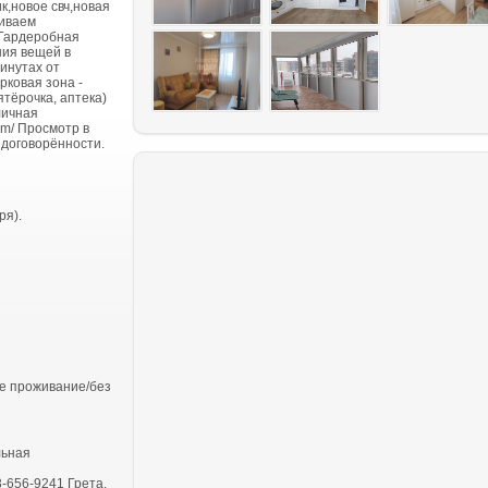
к,новое свч,новая
риваем
 Гардеробная
ния вещей в
инутах от
рковая зона -
тёрочка, аптека)
личная
om/ Просмотр в
 договорённости.
ря).
е проживание/без
льная
3-656-9241 Грета.