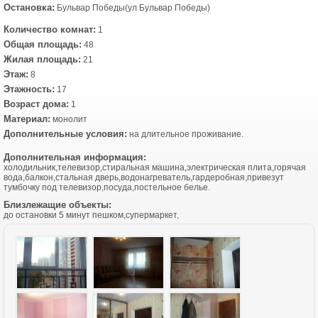
Остановка:
Бульвар Победы(ул Бульвар Победы)
Количество комнат:
1
Общая площадь:
48
Жилая площадь:
21
Этаж:
8
Этажность:
17
Возраст дома:
1
Материал:
монолит
Дополнительные условия:
на длительное проживание.
Дополнительная информация:
холодильник,телевизор,стиральная машина,электрическая плита,горячая
вода,балкон,стальная дверь,водонагреватель,гардеробная,привезут
тумбочку под телевизор,посуда,постельное белье.
Близлежащие объекты:
до остановки 5 минут пешком,супермаркет,