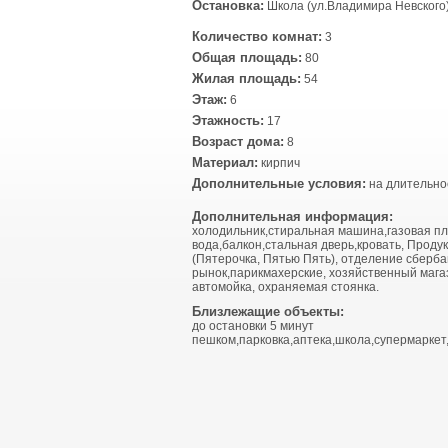
Остановка:
Школа (ул.Владимира Невского)
Количество комнат:
3
Общая площадь:
80
Жилая площадь:
54
Этаж:
6
Этажность:
17
Возраст дома:
8
Материал:
кирпич
Дополнительные условия:
на длительно
Дополнительная информация:
холодильник,стиральная машина,газовая пл
вода,балкон,стальная дверь,кровать, Проду
(Пятерочка, Пятью Пять), отделение сберба
рынок,парикмахерские, хозяйственный магаз
автомойка, охраняемая стоянка.
Близлежащие объекты:
до остановки 5 минут
пешком,парковка,аптека,школа,супермаркет,