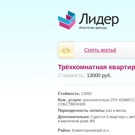
Снять жильё
Трёхкомнатная кварти
Cтоимость:
13000 руб.
Стоймость:
13000
Ком. услуги:
дополнительно.25% КОМИС
СОБСТВЕННИК.
Периодичность оплаты:
раз в месяц
Дополнительно:
Сдается 3-квартира с ме
в кирпичном доме ЖК
Район:
Коминтерновский р-н