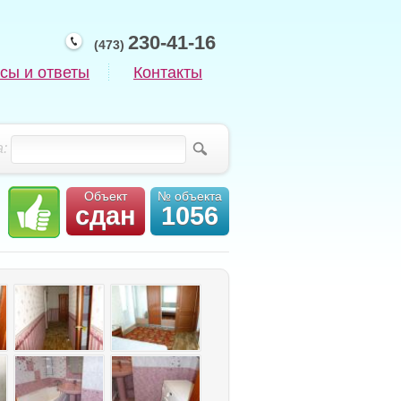
230-41-16
(473)
сы и ответы
Контакты
:
Объект
№ объекта
сдан
1056