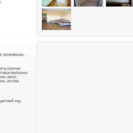
.
е проживание.
ита,горячая
ктовые магазины
нка, мини-
ин, аптеки,
детский сад,