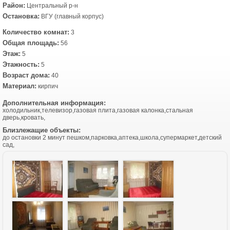
Район:
Центральный р-н
Остановка:
ВГУ (главный корпус)
Количество комнат:
3
Общая площадь:
56
Этаж:
5
Этажность:
5
Возраст дома:
40
Материал:
кирпич
Дополнительная информация:
холодильник,телевизор,газовая плита,газовая калонка,стальная
дверь,кровать,
Близлежащие объекты:
до остановки 2 минут пешком,парковка,аптека,школа,супермаркет,детский
сад,