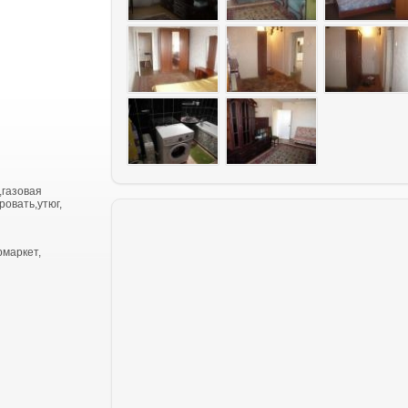
,газовая
ровать,утюг,
рмаркет,