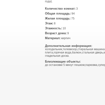
года).
Количество комнат:
3
Общая площадь:
94
Жилая площадь:
75
Этаж:
8
Этажность:
10
Возраст дома:
9
Материал:
кирпич
Дополнительная информация:
холодильник,телевизор,стиральная машина
плита,горячая вода,балкон,стальная дверь,к
гладильная доска.
Близлежащие объекты:
до остановки 5 минут пешком,парковка,супе