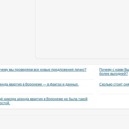
чему мы проверяем все новые предложения лично?
Почему с нами Вы
более выгодней?
енда квартир в Воронеже — в фактах и данных.
Сколько стоит сн
ё никогда аренда квартир в Воронеже не была такой
остой.