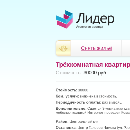
Снять жильё
Трёхкомнатная кварти
Cтоимость:
30000 руб.
Стоймость:
30000
Ком. услуги:
включена в стоимость.
Периодичность оплаты:
раз в месяц
Дополнительно:
Сдается 3-комнатная ква
мебелью,техникой.Интернет проведен.Ком
Район:
Центральный р-н
Остановка:
Центр Галереи Чижова (ул. Ре