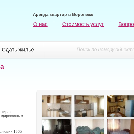
Аренда квартир в Воронеже
О нас
Стоимость услуг
Вопро
Сдать жильё
Поиск по номеру объекта
ра
ртира с
андировочным.
волюции 1905