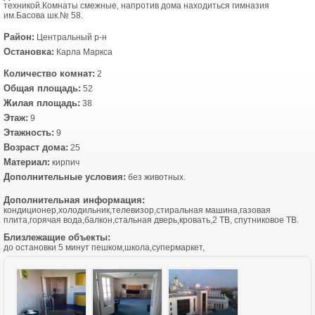
техникой.Комнаты смежные, напротив дома находиться гимназия
им.Басова шк.№ 58.
Район:
Центральный р-н
Остановка:
Карла Маркса
Количество комнат:
2
Общая площадь:
52
Жилая площадь:
38
Этаж:
9
Этажность:
9
Возраст дома:
25
Материал:
кирпич
Дополнительные условия:
без животных.
Дополнительная информация:
кондиционер,холодильник,телевизор,стиральная машина,газовая
плита,горячая вода,балкон,стальная дверь,кровать,2 ТВ, спутниковое ТВ.
Близлежащие объекты:
до остановки 5 минут пешком,школа,супермаркет,