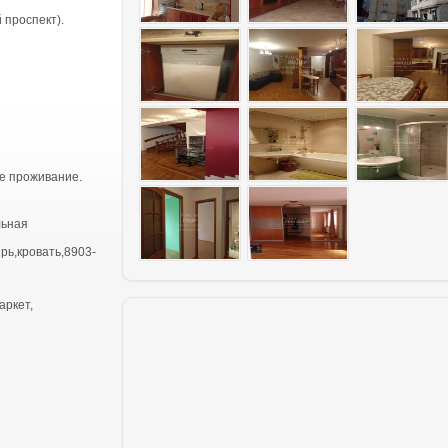
 проспект).
е проживание.
льная
рь,кровать,8903-
аркет,