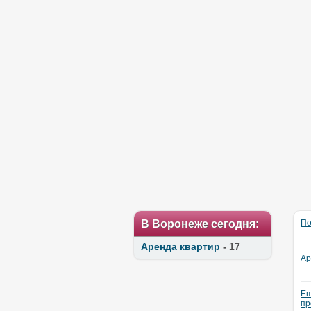
В Воронеже сегодня:
По
Аренда квартир
- 17
Ар
Ещ
пр