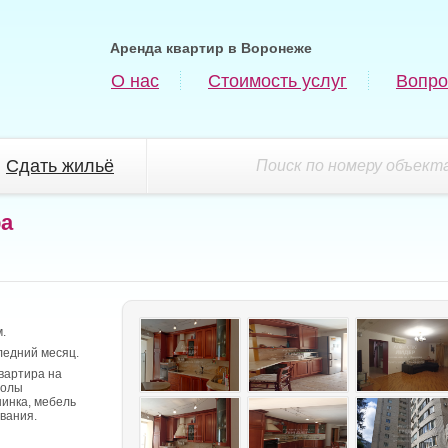
Аренда квартир в Воронеже
О нас
Стоимость услуг
Вопро
Сдать жильё
Поиск по номеру объекта
ра
.
ледний месяц.
вартира на
Полы
инка, мебель
вания.