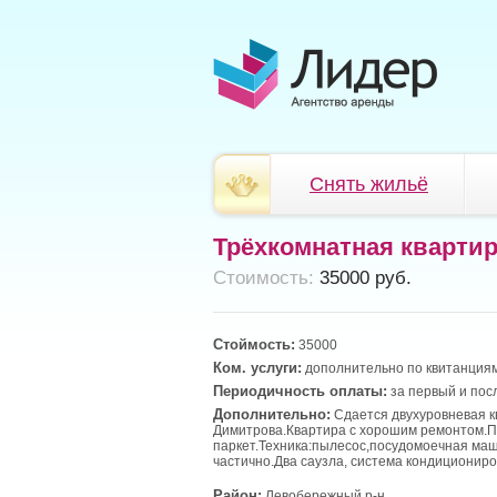
Снять жильё
Трёхкомнатная кварти
Cтоимость:
35000 руб.
Стоймость:
35000
Ком. услуги:
дополнительно по квитанциям
Периодичность оплаты:
за первый и пос
Дополнительно:
Сдается двухуровневая к
Димитрова.Квартира с хорошим ремонтом.
паркет.Техника:пылесос,посудомоечная маш
частично.Два саузла, система кондициониро
Район:
Левобережный р-н