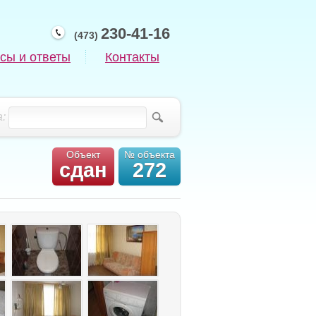
230-41-16
(473)
сы и ответы
Контакты
:
Объект
№ объекта
сдан
272