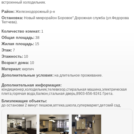
встроенный холодильник.
Район:
Железнодорожный р-н
Остановка:
Новый микрорайон Боровое".Дорожная служба (ул.Федорова
Тютчева).
Количество комнат:
1
Общая площадь:
38
Жилая площадь:
15
Этаж:
7
Этажность:
10
Возраст дома:
10
Материал:
кирпич
Дополнительные условия:
на длительное проживание.
Дополнительная информация:
кондиционер,холодильник,телевизор,стиральная машина,электрическая
плита,горячая вода,балкон,стальная дверь,8903-656-9241 Грета.
Близлежащие объекты:
до остановки 2 минут пешком,аптека,школа,супермаркет,детский сад,