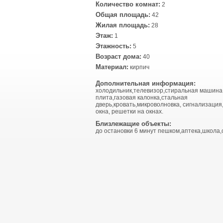
Количество комнат:
2
Общая площадь:
42
Жилая площадь:
28
Этаж:
1
Этажность:
5
Возраст дома:
40
Материал:
кирпич
Дополнительная информация:
холодильник,телевизор,стиральная машина
плита,газовая калонка,стальная
дверь,кровать,микроволновка, сигнализация
окна, решетки на окнах.
Близлежащие объекты:
до остановки 6 минут пешком,аптека,школа,