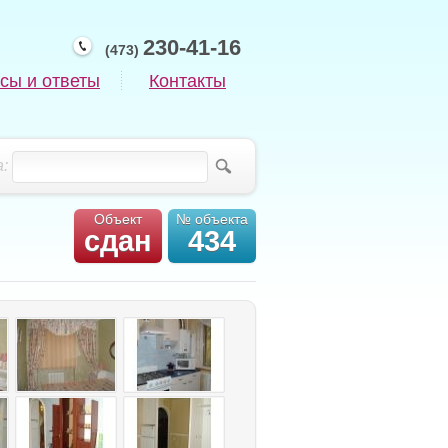
230-41-16
(473)
сы и ответы
Контакты
:
Объект
№ объекта
сдан
434